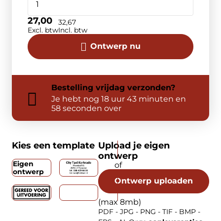
27,00
32,67
Excl. btw
Incl. btw
Ontwerp nu
Bestelling
vrijdag
verzonden?
Je hebt nog
18 uur 43 minuten en
58 seconden over
Kies een template
Upload je eigen
ontwerp
Eigen
ontwerp
Ontwerp uploaden
(max 8mb)
PDF - JPG - PNG - TIF - BMP -