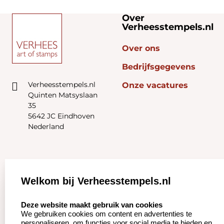
Over
Verheesstempels.nl
Over ons
Bedrijfsgegevens
Verheesstempels.nl
Onze vacatures
Quinten Matsyslaan
35
5642 JC Eindhoven
Nederland
Zakelijk:
Klantenservice:
Welkom bij Verheesstempels.nl
Aanvraag op maat
Contact opnemen
select language
Deze website maakt gebruik van cookies
We gebruiken cookies om content en advertenties te
Betaling &
Veel gestelde vragen
personaliseren, om functies voor social media te bieden en