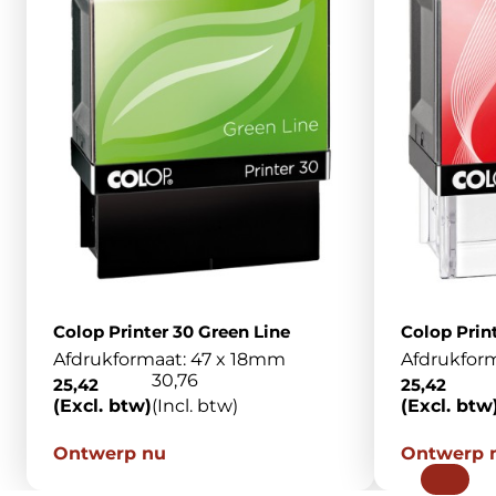
Colop Printer 30 Green Line
Colop Prin
Afdrukformaat: 47 x 18mm
Afdrukfor
30,76
25,42
25,42
(Excl. btw)
(Incl. btw)
(Excl. btw
Ontwerp nu
Ontwerp 