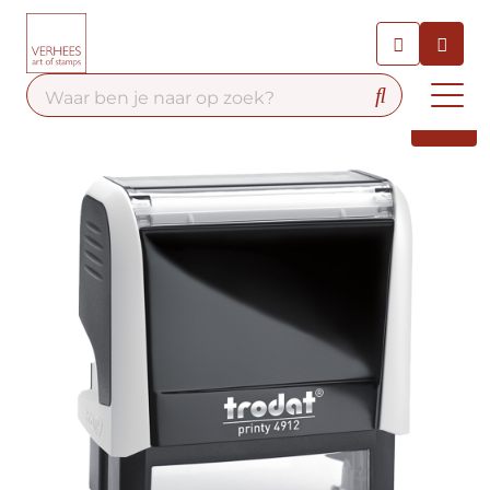
Chatbot
Chat 24/7 met onze chatbot
voor hulp
Contact