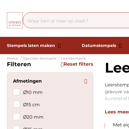
Stempels laten maken
Datumstempels
Home
Speciale stempels
Leerstempels
Le
Filteren
Reset filters
Afmetingen
Leerstemp
gravure va
Ø10 mm
kunststof 
Ø15 cm
binnen de
Lees mee
Ø20 mm
Met ei