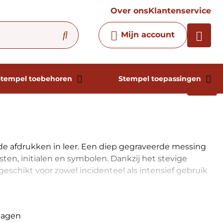
vraag
Over ons
Klantenservice
Chatbot
Mijn account
Chat 24/7 met onze chatbot
voor hulp
Contact
Stempel toebehoren
Stempel toepassingen
e afdrukken in leer. Een diep gegraveerde messing
sten, initialen en symbolen. Dankzij het stevige
eschikt voor zowel incidenteel als intensief gebruik
kdagen