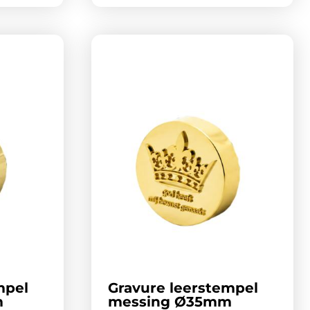
mpel
Gravure leerstempel
m
messing Ø35mm