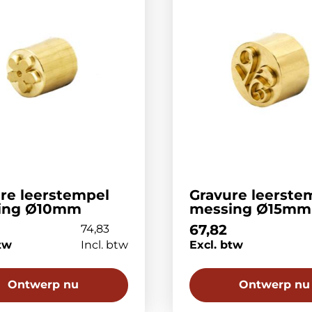
re leerstempel
Gravure leerste
ing Ø10mm
messing Ø15mm
67,82
74,83
tw
Incl. btw
Excl. btw
Ontwerp nu
Ontwerp nu