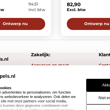
82,90
94,51
tw
Incl. btw
Excl. btw
Ontwerp nu
Ontwerp nu
Zakelijk:
Klan
s.nl
Aanvraag op maat
Cont
Betaling & Verzending
Veel 
pels.nl
Wederverkoper
Herro
Akko
worden
cookies
Reto
advertenties te personaliseren, om functies
ons websiteverkeer te analyseren. Ook delen we
Niet e
 site met onze partners voor social media,
ers kunnen deze gegevens combineren met
 verstrekt of die ze hebben verzameld op basis