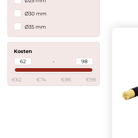
Ø25 mm
Ø30 mm
Ø35 mm
Kosten
-
€62
€74
€86
€98