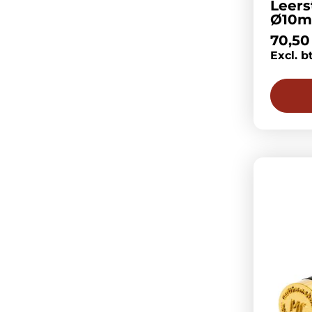
Leer
Ø10
70,50
Excl. b