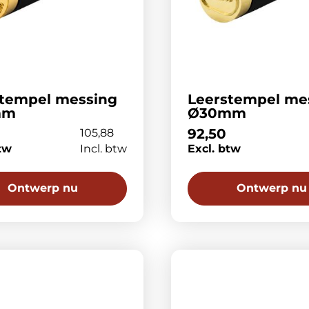
stempel messing
Leerstempel me
mm
Ø30mm
92,50
105,88
tw
Incl. btw
Excl. btw
Ontwerp nu
Ontwerp nu