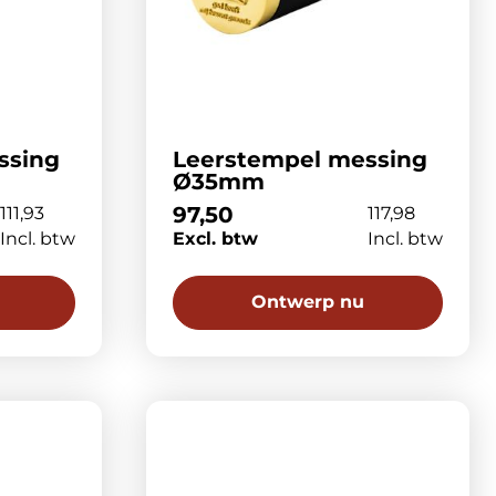
ssing
Leerstempel messing
Ø35mm
97,50
111,93
117,98
Incl. btw
Excl. btw
Incl. btw
Ontwerp nu