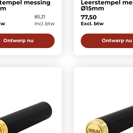
stempel messing
Leerstempel me
mm
Ø15mm
77,50
85,31
tw
Incl. btw
Excl. btw
Ontwerp nu
Ontwerp nu