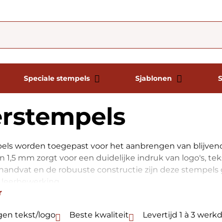
Speciale stempels
Sjablonen
erstempels
els worden toegepast voor het aanbrengen van blijvend
n 1,5 mm zorgt voor een duidelijke indruk van logo's, tek
handvat en de robuuste constructie zijn deze stempels g
 leerbewerking.
r
gen tekst/logo
Beste kwaliteit
Levertijd 1 à 3 wer