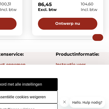
86,45
100,31
104,60
Incl. btw
Excl. btw
Incl. btw
Ontwerp nu
tenservice:
Productinformatie:
act opnemen
Instructie voor
stempels
gestelde vragen
Aanleverspecificaties
epingsrecht
ord met alle instellingen
Safety Sheets
urneren
Sitemap
ssentiële cookies weigeren