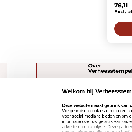
78,11
Excl. b
Over
Verheesstempel
Over ons
Welkom bij Verheesstem
Bedrijfsgegevens
select language
Verheesstempels.nl
Onze vacatures
Deze website maakt gebruik van 
We gebruiken cookies om content en 
Quinten Matsyslaan
voor social media te bieden en om 
35
informatie over uw gebruik van onze
5642 JC Eindhoven
adverteren en analyse. Deze partn
andere informatie die u aan ze heeft