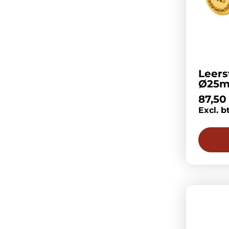
Leer
Ø25
87,50
Excl. b