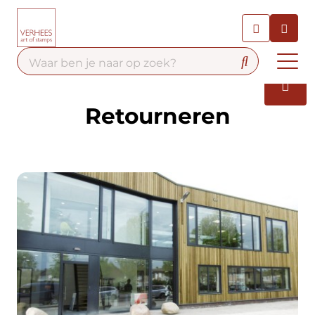
Chatbot
Chat 24/7 met onze chatbot
voor hulp
Contact
Retourneren