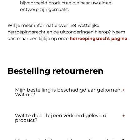
bijvoorbeeld producten die naar uw eigen
ontwerp zijn gemaakt.
Wil je meer informatie over het wettelijke
herroepingsrecht en de uitzonderingen hierop? Neem
dan maar een kijkje op onze
herroepingsrecht pagina
.
Bestelling retourneren
Mijn bestelling is beschadigd aangekomen.
Wat nu?
Oh nee! Jammer genoeg kan het voorkomen dat
een product toch schade oploopt voor of tijdens
bezorging. Maak een foto van de beschadiging en
Wat te doen bij een verkeerd geleverd
neem onmiddellijk contact op met onze
product?
Wanneer u een verkeerd product hebt ontvangen,
klantenservice
. Wij doen er alles aan om dit zo
neem dan spoedig
contact
met ons op. Wij zullen
spoedig mogelijk op te lossen.
er dan voor zorgen dat het juiste product alsnog