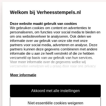
Zakelijk:
Klantenservice:
Welkom bij Verheesstempels.nl
Aanvraag op maat
Contact opnemen
select language
Deze website maakt gebruik van cookies
We gebruiken cookies om content en advertenties te
Betaling &
Veel gestelde vragen
personaliseren, om functies voor social media te bieden en
Verzending
om ons websiteverkeer te analyseren. Ook delen we
Herroepingsrecht
informatie over uw gebruik van onze site met onze
Wederverkoper
partners voor social media, adverteren en analyse. Deze
Retourneren
worden
partners kunnen deze gegevens combineren met andere
informatie die u aan ze heeft verstrekt of die ze hebben
verzameld op basis van uw gebruik van hun services.
Voor meer informatie over de gegevens welke wij
Productinformatie:
verzamelen verwijzen wij u graag door naar ons privacy
statement.
Instructie voor
Meer informatie
stempels
Aanleverspecificaties
Akkoord met alle instellingen
Safety Sheets
Niet essentiële cookies weigeren
Sitemap