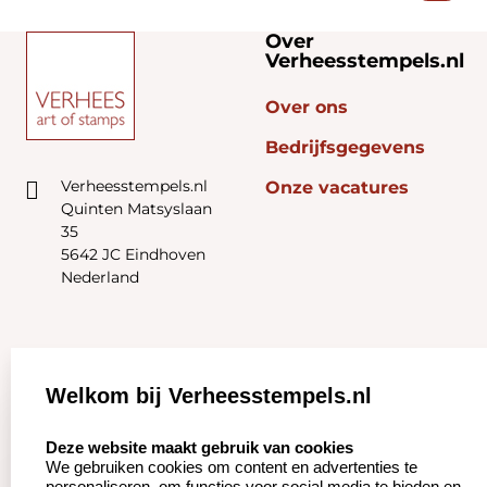
Over
Verheesstempels.nl
Over ons
Bedrijfsgegevens
Verheesstempels.nl
Onze vacatures
Quinten Matsyslaan
35
5642 JC Eindhoven
Nederland
Zakelijk:
Klantenservice:
Welkom bij Verheesstempels.nl
Aanvraag op maat
Contact opnemen
select language
Deze website maakt gebruik van cookies
We gebruiken cookies om content en advertenties te
Betaling &
Veel gestelde vragen
personaliseren, om functies voor social media te bieden en