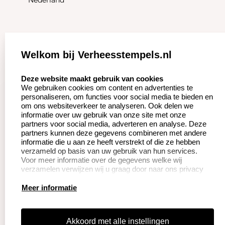
Nederland
Zakelijk:
Klantenservice:
Welkom bij Verheesstempels.nl
Aanvraag op maat
Contact opnemen
select language
Deze website maakt gebruik van cookies
We gebruiken cookies om content en advertenties te
Betaling &
Veel gestelde vragen
personaliseren, om functies voor social media te bieden en
Verzending
om ons websiteverkeer te analyseren. Ook delen we
Herroepingsrecht
informatie over uw gebruik van onze site met onze
Wederverkoper
partners voor social media, adverteren en analyse. Deze
Retourneren
worden
partners kunnen deze gegevens combineren met andere
informatie die u aan ze heeft verstrekt of die ze hebben
verzameld op basis van uw gebruik van hun services.
Voor meer informatie over de gegevens welke wij
Productinformatie:
verzamelen verwijzen wij u graag door naar ons privacy
statement.
Instructie voor
Meer informatie
stempels
Aanleverspecificaties
Akkoord met alle instellingen