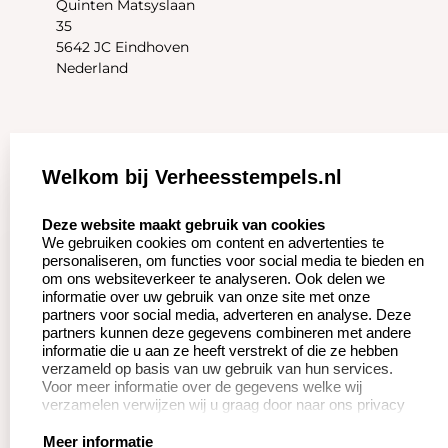
Quinten Matsyslaan
35
5642 JC Eindhoven
Nederland
Zakelijk:
Klantenservice:
Welkom bij Verheesstempels.nl
Aanvraag op maat
Contact opnemen
select language
Deze website maakt gebruik van cookies
We gebruiken cookies om content en advertenties te
Betaling &
Veel gestelde vragen
personaliseren, om functies voor social media te bieden en
Verzending
om ons websiteverkeer te analyseren. Ook delen we
Herroepingsrecht
informatie over uw gebruik van onze site met onze
Wederverkoper
partners voor social media, adverteren en analyse. Deze
Retourneren
worden
partners kunnen deze gegevens combineren met andere
informatie die u aan ze heeft verstrekt of die ze hebben
verzameld op basis van uw gebruik van hun services.
Voor meer informatie over de gegevens welke wij
Productinformatie:
verzamelen verwijzen wij u graag door naar ons privacy
statement.
Instructie voor
Meer informatie