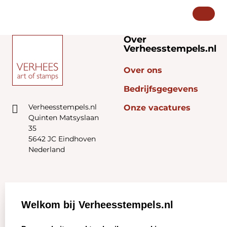
Over
Verheesstempels.nl
Over ons
Bedrijfsgegevens
Verheesstempels.nl
Onze vacatures
Quinten Matsyslaan
35
5642 JC Eindhoven
Nederland
Zakelijk:
Klantenservice:
Welkom bij Verheesstempels.nl
Aanvraag op maat
Contact opnemen
select language