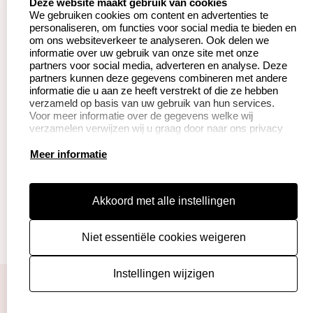
Deze website maakt gebruik van cookies
We gebruiken cookies om content en advertenties te
Betaling &
Veel gestelde vragen
personaliseren, om functies voor social media te bieden en
Verzending
om ons websiteverkeer te analyseren. Ook delen we
Herroepingsrecht
informatie over uw gebruik van onze site met onze
Wederverkoper
partners voor social media, adverteren en analyse. Deze
Retourneren
worden
partners kunnen deze gegevens combineren met andere
informatie die u aan ze heeft verstrekt of die ze hebben
verzameld op basis van uw gebruik van hun services.
Voor meer informatie over de gegevens welke wij
Productinformatie:
verzamelen verwijzen wij u graag door naar ons privacy
statement.
Instructie voor
Meer informatie
stempels
Aanleverspecificaties
Akkoord met alle instellingen
Safety Sheets
Niet essentiële cookies weigeren
Sitemap
algemene voorwaarden
disclaimer
Instellingen wijzigen
privacy policy
Cookies resetten
© copyright 2026