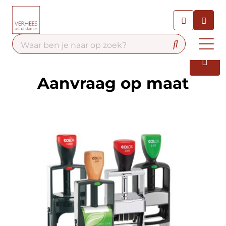
Chatbot
Chat 24/7 met onze chatbot
voor hulp
Contact
Aanvraag op maat