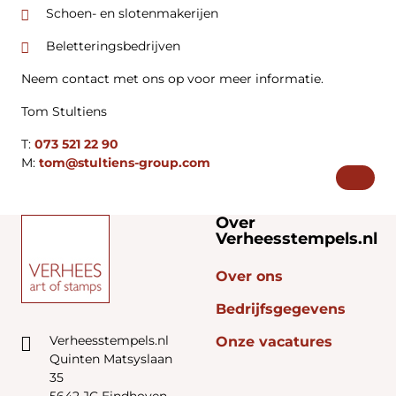
Schoen- en slotenmakerijen
Beletteringsbedrijven
Neem contact met ons op voor meer informatie.
Tom Stultiens
T:
073 521 22 90
M:
tom@stultiens-group.com
Over
Verheesstempels.nl
Over ons
Bedrijfsgegevens
Verheesstempels.nl
Onze vacatures
Quinten Matsyslaan
35
5642 JC Eindhoven