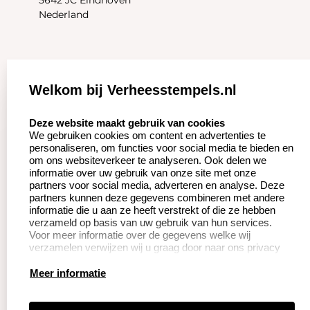
Nederland
Zakelijk:
Klantenservice:
Welkom bij Verheesstempels.nl
Aanvraag op maat
Contact opnemen
select language
Deze website maakt gebruik van cookies
We gebruiken cookies om content en advertenties te
Betaling &
Veel gestelde vragen
personaliseren, om functies voor social media te bieden en
Verzending
om ons websiteverkeer te analyseren. Ook delen we
Herroepingsrecht
informatie over uw gebruik van onze site met onze
Wederverkoper
partners voor social media, adverteren en analyse. Deze
Retourneren
worden
partners kunnen deze gegevens combineren met andere
informatie die u aan ze heeft verstrekt of die ze hebben
verzameld op basis van uw gebruik van hun services.
Voor meer informatie over de gegevens welke wij
Productinformatie:
verzamelen verwijzen wij u graag door naar ons privacy
statement.
Instructie voor
Meer informatie
stempels