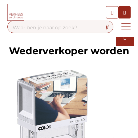
Chatbot
Chat 24/7 met onze chatbot
voor hulp
Contact
Wederverkoper worden