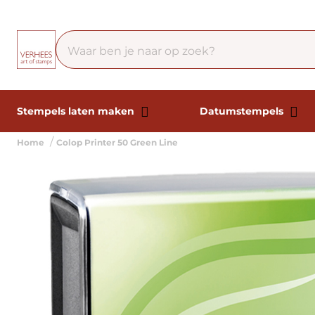
Stempels laten maken
Datumstempels
Home
Colop Printer 50 Green Line