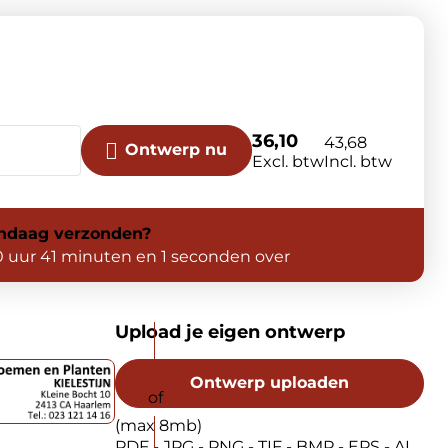
36,10
43,68
Ontwerp nu
Excl. btw
Incl. btw
ndaag
verzonden?
0 uur 41 minuten en 0 seconden over
Upload je eigen ontwerp
Ontwerp uploaden
(max 8mb)
PDF - JPG - PNG - TIF - BMP - EPS - AI.