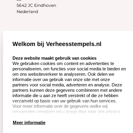
5642 JC Eindhoven
Nederland
Zakelijk:
Klantenservice:
Welkom bij Verheesstempels.nl
Aanvraag op maat
Contact opnemen
select language
Deze website maakt gebruik van cookies
We gebruiken cookies om content en advertenties te
Betaling &
Veel gestelde vragen
personaliseren, om functies voor social media te bieden en
Verzending
om ons websiteverkeer te analyseren. Ook delen we
Herroepingsrecht
informatie over uw gebruik van onze site met onze
Wederverkoper
partners voor social media, adverteren en analyse. Deze
Retourneren
worden
partners kunnen deze gegevens combineren met andere
informatie die u aan ze heeft verstrekt of die ze hebben
verzameld op basis van uw gebruik van hun services.
Voor meer informatie over de gegevens welke wij
Productinformatie:
verzamelen verwijzen wij u graag door naar ons privacy
statement.
Instructie voor
Meer informatie
stempels