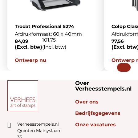
Trodat Professional 5274
Colop Clas
Afdrukformaat: 60 x 40mm
Afdrukfor
101,75
84,09
77,56
(Excl. btw)
(Incl. btw)
(Excl. btw
Ontwerp nu
Ontwerp 
Over
Verheesstempels.nl
Over ons
Bedrijfsgegevens
Verheesstempels.nl
Onze vacatures
Quinten Matsyslaan
35