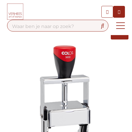
Chatbot
Chat 24/7 met onze chatbot
voor hulp
Contact