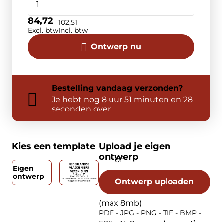
84,72
102,51
Excl. btw
Incl. btw
Ontwerp nu
Bestelling
vandaag
verzonden?
Je hebt nog
8 uur 51 minuten en 27
seconden over
Kies een template
Upload je eigen
ontwerp
Eigen
ontwerp
Ontwerp uploaden
(max 8mb)
PDF - JPG - PNG - TIF - BMP -