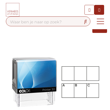
Chatbot
Chat 24/7 met onze chatbot
voor hulp
Contact