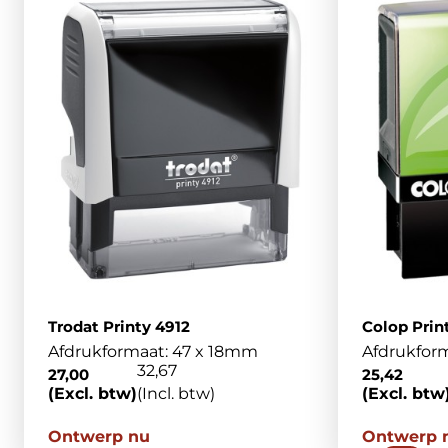
Trodat Printy 4912
Colop Prin
Afdrukformaat: 47 x 18mm
Afdrukfor
32,67
27,00
25,42
(Excl. btw)
(Incl. btw)
(Excl. btw
Ontwerp nu
Ontwerp 