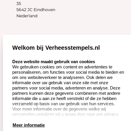
35
5642 JC Eindhoven
Nederland
Zakelijk:
Klantenservice:
Welkom bij Verheesstempels.nl
Aanvraag op maat
Contact opnemen
select language
Deze website maakt gebruik van cookies
We gebruiken cookies om content en advertenties te
Betaling &
Veel gestelde vragen
personaliseren, om functies voor social media te bieden en
Verzending
om ons websiteverkeer te analyseren. Ook delen we
Herroepingsrecht
informatie over uw gebruik van onze site met onze
Wederverkoper
partners voor social media, adverteren en analyse. Deze
Retourneren
worden
partners kunnen deze gegevens combineren met andere
informatie die u aan ze heeft verstrekt of die ze hebben
verzameld op basis van uw gebruik van hun services.
Voor meer informatie over de gegevens welke wij
Productinformatie:
verzamelen verwijzen wij u graag door naar ons privacy
statement.
Instructie voor
Meer informatie
stempels