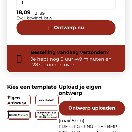
18,09
21,89
Excl. btw
Incl. btw
Ontwerp nu
Bestelling
vandaag
verzonden?
Je hebt nog
0 uur -49 minuten en
-28 seconden over
Kies een template
Upload je eigen
ontwerp
Eigen
ontwerp
Ontwerp uploaden
(max 8mb)
PDF - JPG - PNG - TIF - BMP -