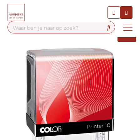
Chatbot
Chat 24/7 met onze chatbot
voor hulp
Contact