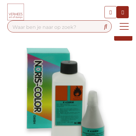
Chatbot
Chat 24/7 met onze chatbot
voor hulp
Contact