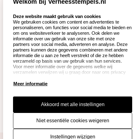
Welkom bij Verheesstempels.nl
Aanvraag op maat
Contact opnemen
select language
Deze website maakt gebruik van cookies
We gebruiken cookies om content en advertenties te
Betaling &
Veel gestelde vragen
personaliseren, om functies voor social media te bieden en
Verzending
om ons websiteverkeer te analyseren. Ook delen we
Herroepingsrecht
informatie over uw gebruik van onze site met onze
Wederverkoper
partners voor social media, adverteren en analyse. Deze
Retourneren
worden
partners kunnen deze gegevens combineren met andere
informatie die u aan ze heeft verstrekt of die ze hebben
verzameld op basis van uw gebruik van hun services.
Voor meer informatie over de gegevens welke wij
Productinformatie:
verzamelen verwijzen wij u graag door naar ons privacy
statement.
Instructie voor
Meer informatie
stempels
Aanleverspecificaties
Akkoord met alle instellingen
Safety Sheets
Niet essentiële cookies weigeren
Sitemap
algemene voorwaarden
disclaimer
Instellingen wijzigen