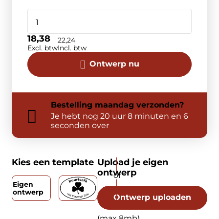
18,38
22,24
Excl. btw
Incl. btw
Ontwerp nu
Bestelling
maandag
verzonden?
Je hebt nog
20 uur 8 minuten en 6
seconden over
Kies een template
Upload je eigen
ontwerp
Eigen
ontwerp
Ontwerp uploaden
(max 8mb)