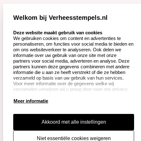
Zakelijk:
Klantenservice:
Welkom bij Verheesstempels.nl
Aanvraag op maat
Contact opnemen
select language
Deze website maakt gebruik van cookies
We gebruiken cookies om content en advertenties te
Betaling &
Veel gestelde vragen
personaliseren, om functies voor social media te bieden en
Verzending
om ons websiteverkeer te analyseren. Ook delen we
Herroepingsrecht
informatie over uw gebruik van onze site met onze
Wederverkoper
partners voor social media, adverteren en analyse. Deze
Retourneren
worden
partners kunnen deze gegevens combineren met andere
informatie die u aan ze heeft verstrekt of die ze hebben
verzameld op basis van uw gebruik van hun services.
Voor meer informatie over de gegevens welke wij
Productinformatie:
verzamelen verwijzen wij u graag door naar ons privacy
statement.
Instructie voor
Meer informatie
stempels
Aanleverspecificaties
Akkoord met alle instellingen
Safety Sheets
Niet essentiële cookies weigeren