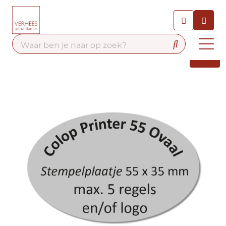
Chatbot
Chat 24/7 met onze chatbot
voor hulp
Contact