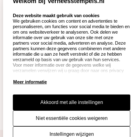
Welkom bij Verheesstempels.nl
Aanvraag op maat
Contact opnemen
select language
Deze website maakt gebruik van cookies
We gebruiken cookies om content en advertenties te
Betaling &
Veel gestelde vragen
personaliseren, om functies voor social media te bieden en
Verzending
om ons websiteverkeer te analyseren. Ook delen we
Herroepingsrecht
informatie over uw gebruik van onze site met onze
Wederverkoper
partners voor social media, adverteren en analyse. Deze
Retourneren
worden
partners kunnen deze gegevens combineren met andere
informatie die u aan ze heeft verstrekt of die ze hebben
verzameld op basis van uw gebruik van hun services.
Voor meer informatie over de gegevens welke wij
Productinformatie:
verzamelen verwijzen wij u graag door naar ons privacy
statement.
Instructie voor
Meer informatie
stempels
Aanleverspecificaties
Akkoord met alle instellingen
Safety Sheets
Niet essentiële cookies weigeren
Sitemap
algemene voorwaarden
disclaimer
Instellingen wijzigen