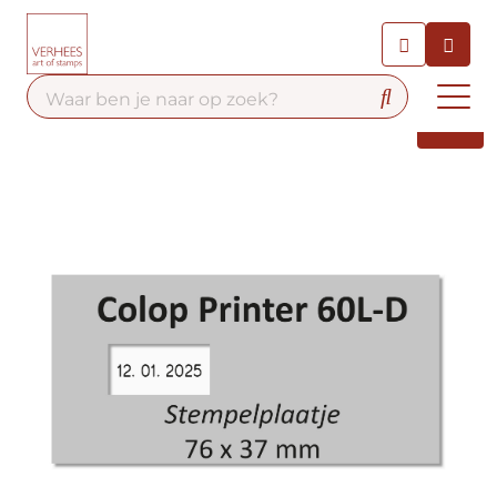
Chatbot
Chat 24/7 met onze chatbot
voor hulp
Contact