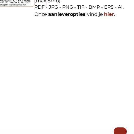
(max 8mb)
PDF - JPG - PNG - TIF - BMP - EPS - AI.
Onze
aanleveropties
vind je
hier.