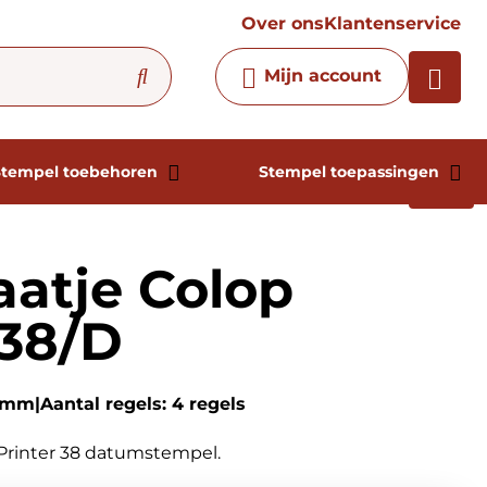
vraag
Over ons
Klantenservice
Chatbot
Mijn account
Chat 24/7 met onze chatbot
voor hulp
Contact
Stempel toebehoren
Stempel toepassingen
aatje Colop
 38/D
33mm
Aantal regels: 4 regels
p Printer 38 datumstempel.