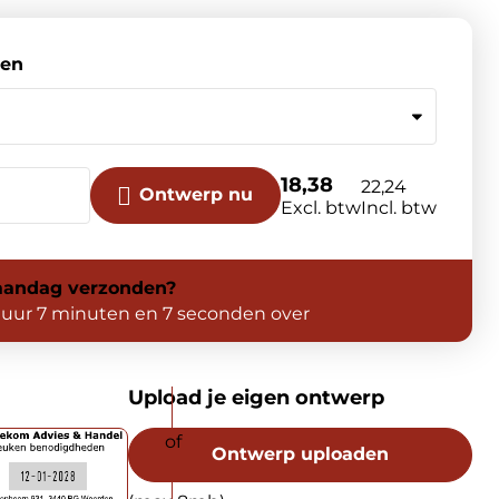
sen
18,38
22,24
Ontwerp nu
Excl. btw
Incl. btw
andag
verzonden?
 uur 7 minuten en 6 seconden over
Upload je eigen ontwerp
Ontwerp uploaden