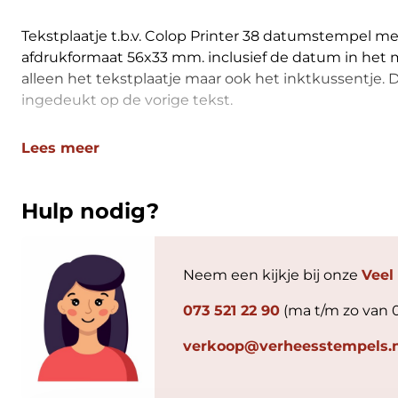
Tekstplaatje t.b.v. Colop Printer 38 datumstempel m
afdrukformaat 56x33 mm. inclusief de datum in het 
alleen het tekstplaatje maar ook het inktkussentje. D
ingedeukt op de vorige tekst.
Lees meer
Hulp nodig?
Neem een kijkje bij onze
Veel
073 521 22 90
(ma t/m zo van 
verkoop@verheesstempels.n