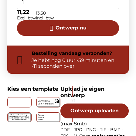
11,22
13,58
Excl. btw
Incl. btw
Ontwerp nu
Bestelling
vandaag
verzonden?
Je hebt nog
0 uur -59 minuten en
-12 seconden over
Kies een template
Upload je eigen
ontwerp
Ontwerp uploaden
(max 8mb)
PDF - JPG - PNG - TIF - BMP -