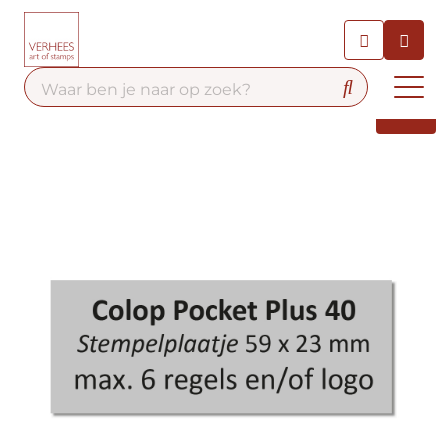
Chatbot
Chat 24/7 met onze chatbot
voor hulp
Contact