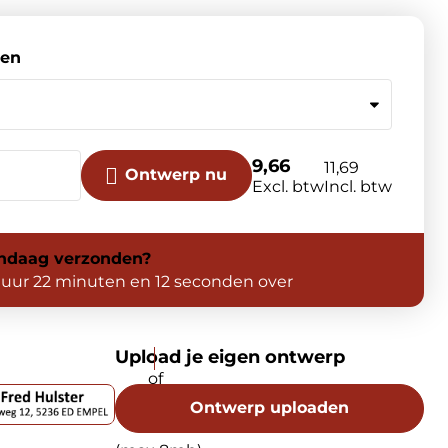
sen
9,66
11,69
Ontwerp nu
Excl. btw
Incl. btw
ndaag
verzonden?
 uur 22 minuten en 11 seconden over
Upload je eigen ontwerp
Ontwerp uploaden