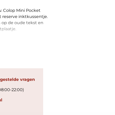
v. Colop Mini Pocket
t reserve inktkussentje.
n op de oude tekst en
plaatje.
 gestelde vragen
08:00-22:00)
l