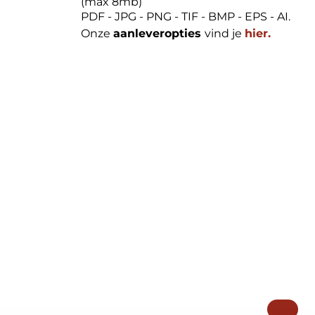
(max 8mb)
PDF - JPG - PNG - TIF - BMP - EPS - AI.
Onze
aanleveropties
vind je
hier.