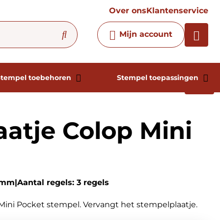
vraag
Over ons
Klantenservice
Chatbot
Mijn account
Chat 24/7 met onze chatbot
voor hulp
Contact
Stempel toebehoren
Stempel toepassingen
aatje Colop Mini
10mm
Aantal regels: 3 regels
p Mini Pocket stempel. Vervangt het stempelplaatje.