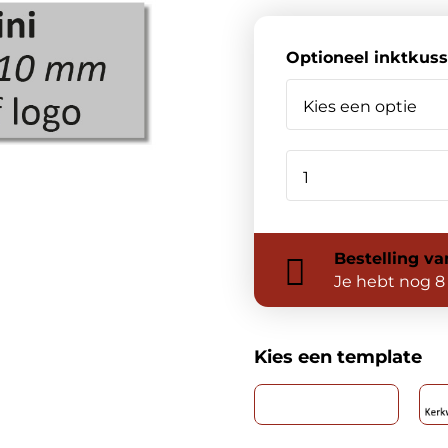
Optioneel inktkus
Bestelling
va
Je hebt nog
8
Kies een template