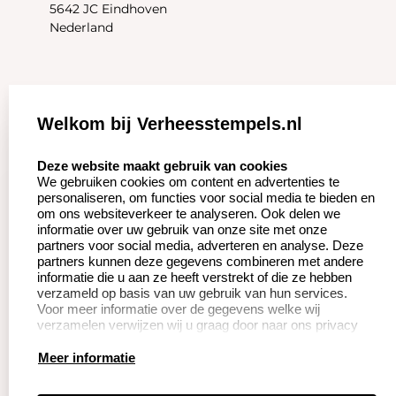
5642 JC Eindhoven
Nederland
Zakelijk:
Klantenservice:
Welkom bij Verheesstempels.nl
Aanvraag op maat
Contact opnemen
select language
Deze website maakt gebruik van cookies
We gebruiken cookies om content en advertenties te
Betaling &
Veel gestelde vragen
personaliseren, om functies voor social media te bieden en
Verzending
om ons websiteverkeer te analyseren. Ook delen we
Herroepingsrecht
informatie over uw gebruik van onze site met onze
Wederverkoper
partners voor social media, adverteren en analyse. Deze
Retourneren
worden
partners kunnen deze gegevens combineren met andere
informatie die u aan ze heeft verstrekt of die ze hebben
verzameld op basis van uw gebruik van hun services.
Voor meer informatie over de gegevens welke wij
Productinformatie:
verzamelen verwijzen wij u graag door naar ons privacy
statement.
Instructie voor
Meer informatie
stempels