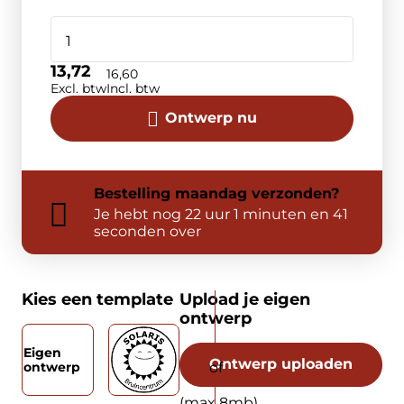
13,72
16,60
Excl. btw
Incl. btw
Ontwerp nu
Bestelling
maandag
verzonden?
Je hebt nog
22 uur 1 minuten en 41
seconden over
Kies een template
Upload je eigen
ontwerp
Eigen
Ontwerp uploaden
ontwerp
(max 8mb)