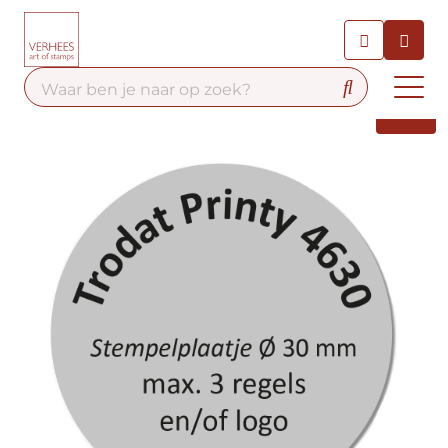
Chatbot
Chat 24/7 met onze chatbot
voor hulp
Contact