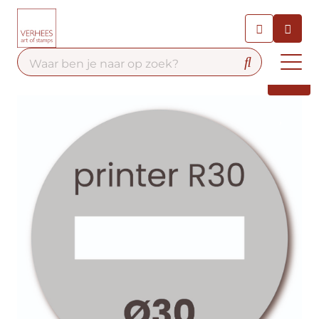
Chatbot
Chat 24/7 met onze chatbot
voor hulp
Contact