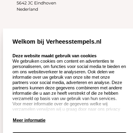
5642 JC Eindhoven
Nederland
Zakelijk:
Klantenservice:
Welkom bij Verheesstempels.nl
Aanvraag op maat
Contact opnemen
select language
Deze website maakt gebruik van cookies
We gebruiken cookies om content en advertenties te
Betaling &
Veel gestelde vragen
personaliseren, om functies voor social media te bieden en
Verzending
om ons websiteverkeer te analyseren. Ook delen we
Herroepingsrecht
informatie over uw gebruik van onze site met onze
Wederverkoper
partners voor social media, adverteren en analyse. Deze
Retourneren
worden
partners kunnen deze gegevens combineren met andere
informatie die u aan ze heeft verstrekt of die ze hebben
verzameld op basis van uw gebruik van hun services.
Voor meer informatie over de gegevens welke wij
Productinformatie:
verzamelen verwijzen wij u graag door naar ons privacy
statement.
Instructie voor
Meer informatie
stempels