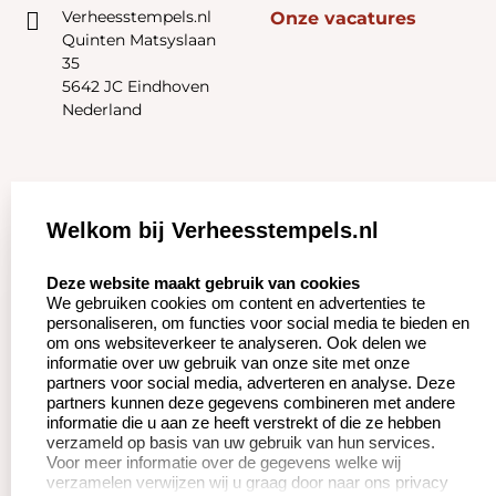
Verheesstempels.nl
Onze vacatures
Quinten Matsyslaan
35
5642 JC Eindhoven
Nederland
Zakelijk:
Klantenservice:
Welkom bij Verheesstempels.nl
Aanvraag op maat
Contact opnemen
select language
Deze website maakt gebruik van cookies
We gebruiken cookies om content en advertenties te
Betaling &
Veel gestelde vragen
personaliseren, om functies voor social media te bieden en
Verzending
om ons websiteverkeer te analyseren. Ook delen we
Herroepingsrecht
informatie over uw gebruik van onze site met onze
Wederverkoper
partners voor social media, adverteren en analyse. Deze
Retourneren
worden
partners kunnen deze gegevens combineren met andere
informatie die u aan ze heeft verstrekt of die ze hebben
verzameld op basis van uw gebruik van hun services.
Voor meer informatie over de gegevens welke wij
Productinformatie:
verzamelen verwijzen wij u graag door naar ons privacy