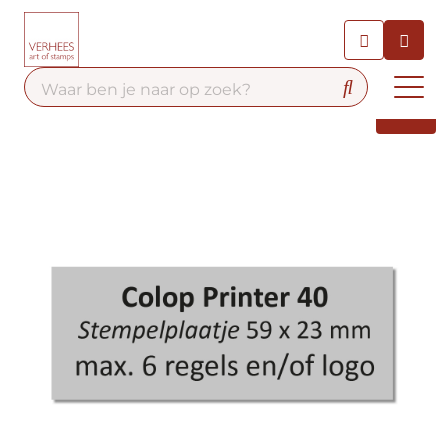
Chatbot
Chat 24/7 met onze chatbot
voor hulp
Contact