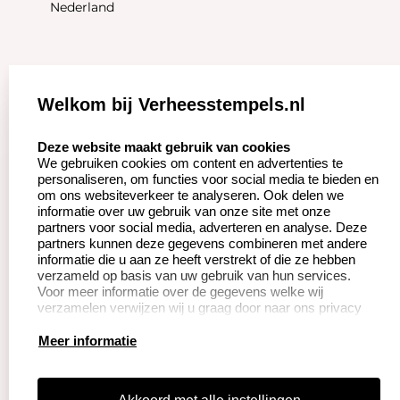
Nederland
Zakelijk:
Klantenservice:
Welkom bij Verheesstempels.nl
Aanvraag op maat
Contact opnemen
select language
Deze website maakt gebruik van cookies
We gebruiken cookies om content en advertenties te
Betaling &
Veel gestelde vragen
personaliseren, om functies voor social media te bieden en
Verzending
om ons websiteverkeer te analyseren. Ook delen we
Herroepingsrecht
informatie over uw gebruik van onze site met onze
Wederverkoper
partners voor social media, adverteren en analyse. Deze
Retourneren
worden
partners kunnen deze gegevens combineren met andere
informatie die u aan ze heeft verstrekt of die ze hebben
verzameld op basis van uw gebruik van hun services.
Voor meer informatie over de gegevens welke wij
Productinformatie:
verzamelen verwijzen wij u graag door naar ons privacy
statement.
Instructie voor
Meer informatie
stempels
Aanleverspecificaties