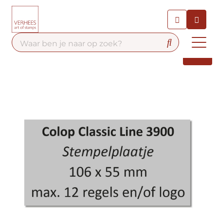
Chatbot
Chat 24/7 met onze chatbot
voor hulp
Contact