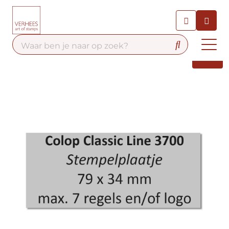
Chatbot
Chat 24/7 met onze chatbot
voor hulp
Contact