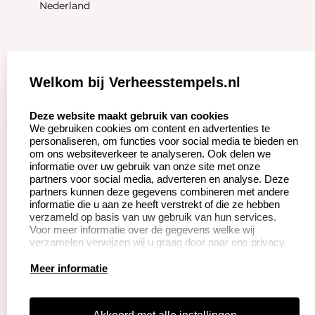
Nederland
Zakelijk:
Klantenservice:
Welkom bij Verheesstempels.nl
Aanvraag op maat
Contact opnemen
select language
Deze website maakt gebruik van cookies
We gebruiken cookies om content en advertenties te
Betaling &
Veel gestelde vragen
personaliseren, om functies voor social media te bieden en
Verzending
om ons websiteverkeer te analyseren. Ook delen we
Herroepingsrecht
informatie over uw gebruik van onze site met onze
Wederverkoper
partners voor social media, adverteren en analyse. Deze
Retourneren
worden
partners kunnen deze gegevens combineren met andere
informatie die u aan ze heeft verstrekt of die ze hebben
verzameld op basis van uw gebruik van hun services.
Voor meer informatie over de gegevens welke wij
Productinformatie:
verzamelen verwijzen wij u graag door naar ons privacy
statement.
Instructie voor
Meer informatie
stempels
Aanleverspecificaties