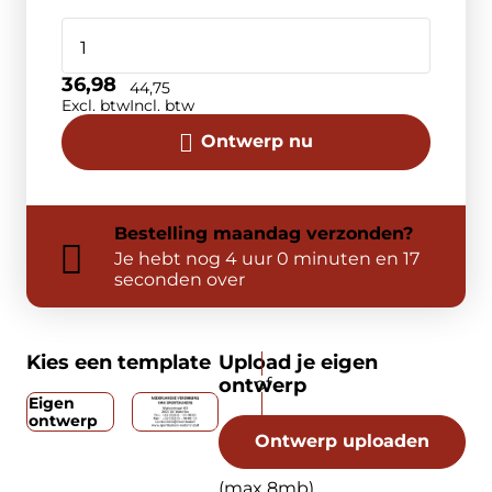
36,98
44,75
Excl. btw
Incl. btw
Ontwerp nu
Bestelling
maandag
verzonden?
Je hebt nog
4 uur 0 minuten en 17
seconden over
Kies een template
Upload je eigen
ontwerp
Eigen
ontwerp
Ontwerp uploaden
(max 8mb)