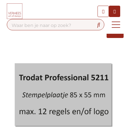
Chatbot
Chat 24/7 met onze chatbot
voor hulp
Contact