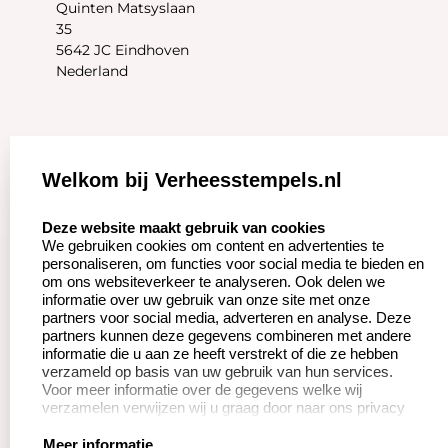
Quinten Matsyslaan
35
5642 JC Eindhoven
Nederland
Zakelijk:
Klantenservice:
Welkom bij Verheesstempels.nl
Aanvraag op maat
Contact opnemen
select language
Deze website maakt gebruik van cookies
We gebruiken cookies om content en advertenties te
Betaling &
Veel gestelde vragen
personaliseren, om functies voor social media te bieden en
Verzending
om ons websiteverkeer te analyseren. Ook delen we
Herroepingsrecht
informatie over uw gebruik van onze site met onze
Wederverkoper
partners voor social media, adverteren en analyse. Deze
Retourneren
worden
partners kunnen deze gegevens combineren met andere
informatie die u aan ze heeft verstrekt of die ze hebben
verzameld op basis van uw gebruik van hun services.
Voor meer informatie over de gegevens welke wij
Productinformatie:
verzamelen verwijzen wij u graag door naar ons privacy
statement.
Instructie voor
Meer informatie