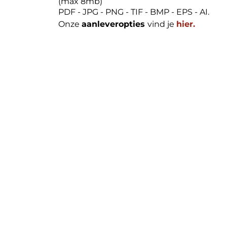
(max 8mb)
PDF - JPG - PNG - TIF - BMP - EPS - AI.
Onze
aanleveropties
vind je
hier.