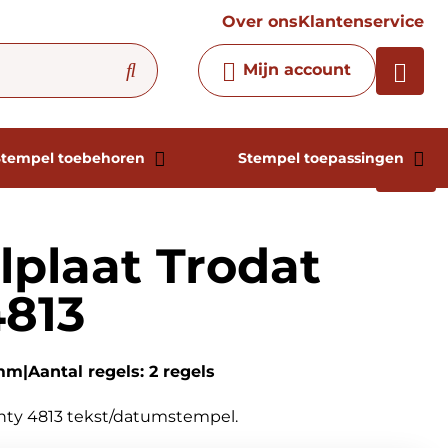
vraag
Over ons
Klantenservice
Chatbot
Mijn account
Chat 24/7 met onze chatbot
voor hulp
Contact
Stempel toebehoren
Stempel toepassingen
plaat Trodat
4813
9mm
Aantal regels: 2 regels
inty 4813 tekst/datumstempel.