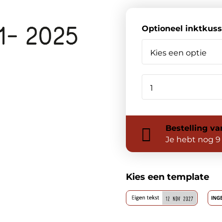
Optioneel inktkus
Bestelling
va
Je hebt nog
9
Kies een template