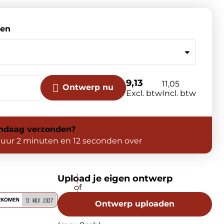
sen
9,13
11,05
Ontwerp nu
Excl. btw
Incl. btw
ndaag
verzonden?
 uur 2 minuten en 12 seconden over
Upload je eigen ontwerp
Ontwerp uploaden