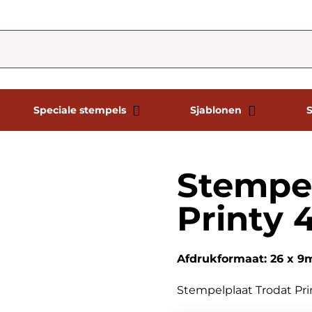
Speciale stempels
Sjablonen
Stempel
Printy 
Afdrukformaat: 26 x 
Stempelplaat Trodat Pr