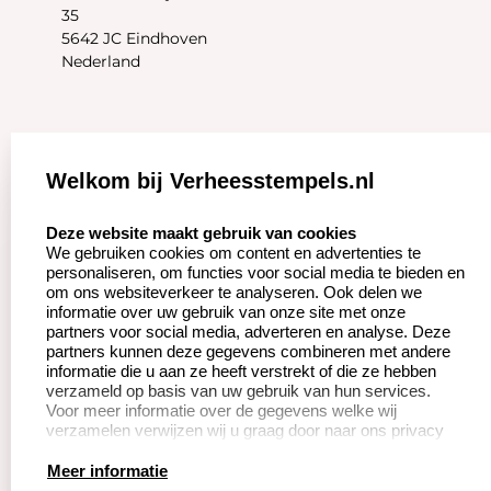
35
5642 JC Eindhoven
Nederland
Zakelijk:
Klantenservice:
Welkom bij Verheesstempels.nl
Aanvraag op maat
Contact opnemen
select language
Deze website maakt gebruik van cookies
We gebruiken cookies om content en advertenties te
Betaling &
Veel gestelde vragen
personaliseren, om functies voor social media te bieden en
Verzending
om ons websiteverkeer te analyseren. Ook delen we
Herroepingsrecht
informatie over uw gebruik van onze site met onze
Wederverkoper
partners voor social media, adverteren en analyse. Deze
Retourneren
worden
partners kunnen deze gegevens combineren met andere
informatie die u aan ze heeft verstrekt of die ze hebben
verzameld op basis van uw gebruik van hun services.
Voor meer informatie over de gegevens welke wij
Productinformatie:
verzamelen verwijzen wij u graag door naar ons privacy
statement.
Instructie voor
Meer informatie