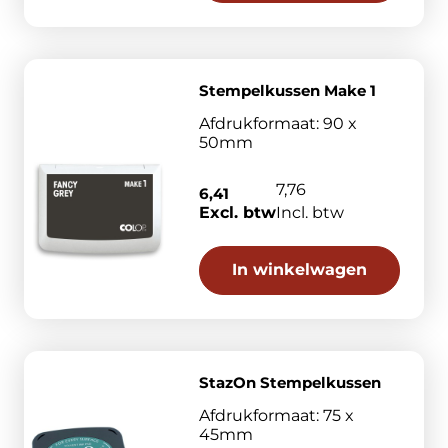
Stempelkussen Make 1
Afdrukformaat: 90 x
50mm
7,76
6,41
Excl. btw
Incl. btw
In winkelwagen
StazOn Stempelkussen
Afdrukformaat: 75 x
45mm