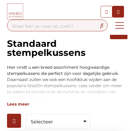
Chatbot
Chat 24/7 met onze chatbot
voor hulp
Contact
Standaard
stempelkussens
Hier vindt u een breed assortiment hoogwaardige
stempelkussens die perfect zijn voor dagelijks gebruik.
Daarnaast zullen we ook een hoofdstuk wijden aan de
populaire StazOn stempelkussens. Lees verder om meer
te weten te komen over de functies en voordelen van
deze stempelkussens.
Lees meer