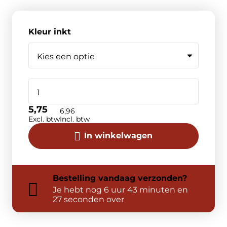
Kleur inkt
5,75
6,96
Excl. btw
Incl. btw
In winkelwagen
Bestelling
vandaag
verzonden?
Je hebt nog
6 uur 43 minuten en
27 seconden over