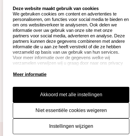
Aanvraag op maat
Contact opnemen
select language
Deze website maakt gebruik van cookies
We gebruiken cookies om content en advertenties te
Betaling &
Veel gestelde vragen
personaliseren, om functies voor social media te bieden en
Verzending
om ons websiteverkeer te analyseren. Ook delen we
Herroepingsrecht
informatie over uw gebruik van onze site met onze
Wederverkoper
partners voor social media, adverteren en analyse. Deze
Retourneren
worden
partners kunnen deze gegevens combineren met andere
informatie die u aan ze heeft verstrekt of die ze hebben
verzameld op basis van uw gebruik van hun services.
Voor meer informatie over de gegevens welke wij
Productinformatie:
verzamelen verwijzen wij u graag door naar ons privacy
statement.
Instructie voor
Meer informatie
stempels
Aanleverspecificaties
Akkoord met alle instellingen
Safety Sheets
Niet essentiële cookies weigeren
Sitemap
algemene voorwaarden
disclaimer
Instellingen wijzigen
privacy policy
Cookies resetten