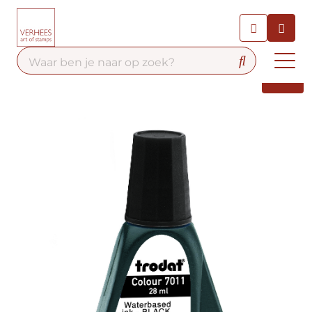
Chatbot
Chat 24/7 met onze chatbot
voor hulp
Contact