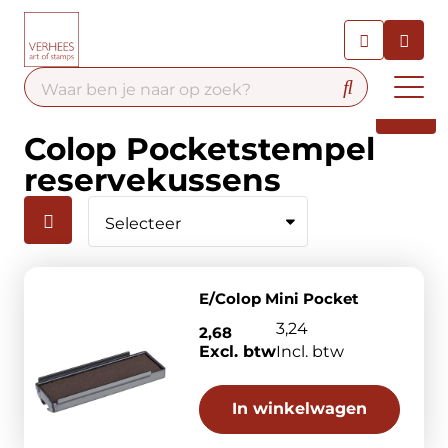
Chatbot
Chat 24/7 met onze chatbot
voor hulp
Contact
Colop Pocketstempel
reservekussens
E/Colop Mini Pocket
3,24
2,68
Excl. btw
Incl. btw
In winkelwagen