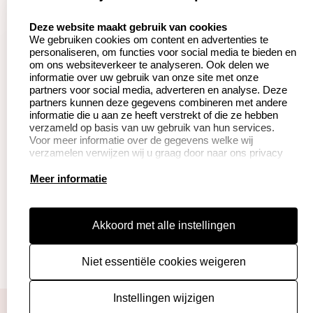
Aanvraag op maat
Contact opnemen
select language
Deze website maakt gebruik van cookies
We gebruiken cookies om content en advertenties te
Betaling &
Veel gestelde vragen
personaliseren, om functies voor social media te bieden en
Verzending
om ons websiteverkeer te analyseren. Ook delen we
Herroepingsrecht
informatie over uw gebruik van onze site met onze
Wederverkoper
partners voor social media, adverteren en analyse. Deze
Retourneren
worden
partners kunnen deze gegevens combineren met andere
informatie die u aan ze heeft verstrekt of die ze hebben
verzameld op basis van uw gebruik van hun services.
Voor meer informatie over de gegevens welke wij
Productinformatie:
verzamelen verwijzen wij u graag door naar ons privacy
statement.
Instructie voor
Meer informatie
stempels
Aanleverspecificaties
Akkoord met alle instellingen
Safety Sheets
Niet essentiële cookies weigeren
Sitemap
algemene voorwaarden
disclaimer
Instellingen wijzigen
privacy policy
Cookies resetten