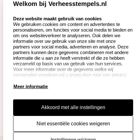
Zakelijk:
Klantenservice:
Welkom bij Verheesstempels.nl
Aanvraag op maat
Contact opnemen
select language
Deze website maakt gebruik van cookies
We gebruiken cookies om content en advertenties te
Betaling &
Veel gestelde vragen
personaliseren, om functies voor social media te bieden en
Verzending
om ons websiteverkeer te analyseren. Ook delen we
Herroepingsrecht
informatie over uw gebruik van onze site met onze
Wederverkoper
partners voor social media, adverteren en analyse. Deze
Retourneren
worden
partners kunnen deze gegevens combineren met andere
informatie die u aan ze heeft verstrekt of die ze hebben
verzameld op basis van uw gebruik van hun services.
Voor meer informatie over de gegevens welke wij
Productinformatie:
verzamelen verwijzen wij u graag door naar ons privacy
statement.
Instructie voor
Meer informatie
stempels
Aanleverspecificaties
Akkoord met alle instellingen
Safety Sheets
Niet essentiële cookies weigeren
Sitemap
algemene voorwaarden
disclaimer
Instellingen wijzigen