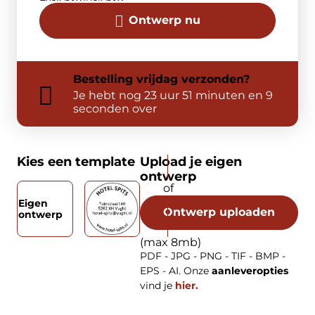
Ontwerp nu
Bestelling
vrijdag
verzonden?
Je hebt nog
23 uur 51 minuten en 9
seconden over
Kies een template
Upload je eigen
ontwerp
Eigen
Ontwerp uploaden
ontwerp
(max 8mb)
PDF - JPG - PNG - TIF - BMP -
EPS - AI. Onze
aanleveropties
vind je
hier.