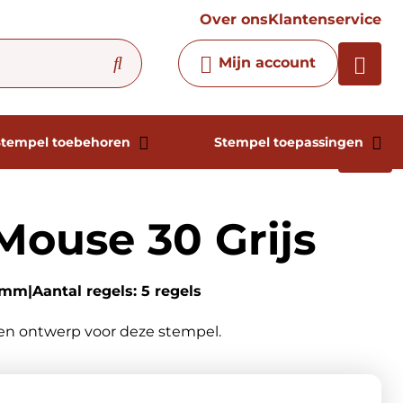
vraag
Over ons
Klantenservice
Chatbot
Mijn account
Chat 24/7 met onze chatbot
voor hulp
Contact
Stempel toebehoren
Stempel toepassingen
ouse 30 Grijs
18mm
Aantal regels: 5 regels
gen ontwerp voor deze stempel.