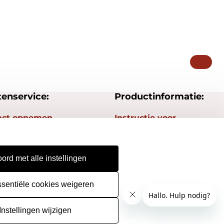
tenservice:
Productinformatie:
act opnemen
Instructie voor
stempels
gestelde vragen
Aanleverspecificaties
epingsrecht
ord met alle instellingen
Safety Sheets
urneren
Sitemap
ssentiële cookies weigeren
Instellingen wijzigen