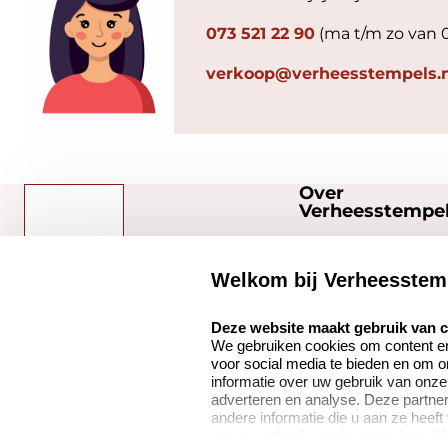
073 521 22 90
(ma t/m zo van 
verkoop@verheesstempels.n
Over
Verheesstempel
Over ons
Welkom bij Verheesstem
Bedrijfsgegevens
select language
Verheesstempels.nl
Onze vacatures
Deze website maakt gebruik van 
We gebruiken cookies om content en 
Quinten Matsyslaan
voor social media te bieden en om 
35
informatie over uw gebruik van onze
5642 JC Eindhoven
adverteren en analyse. Deze partn
andere informatie die u aan ze heeft
Nederland
van uw gebruik van hun services. V