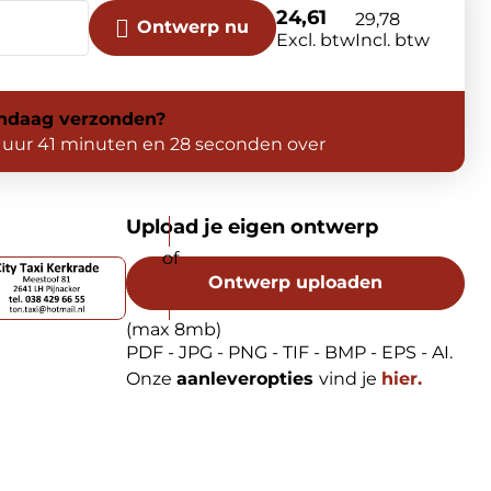
24,61
29,78
Ontwerp nu
Excl. btw
Incl. btw
ndaag
verzonden?
 uur 41 minuten en 28 seconden over
Upload je eigen ontwerp
Ontwerp uploaden
(max 8mb)
PDF - JPG - PNG - TIF - BMP - EPS - AI.
Onze
aanleveropties
vind je
hier.