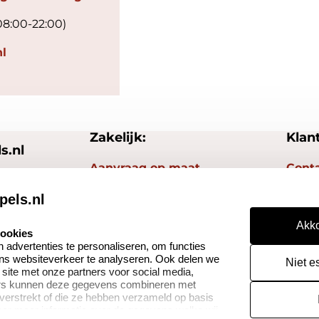
08:00-22:00)
l
Zakelijk:
Klan
s.nl
Aanvraag op maat
Cont
Betaling & Verzending
Veel 
pels.nl
Wederverkoper
Herro
Akko
worden
cookies
Reto
advertenties te personaliseren, om functies
ons websiteverkeer te analyseren. Ook delen we
Niet e
 site met onze partners voor social media,
ers kunnen deze gegevens combineren met
 verstrekt of die ze hebben verzameld op basis
oor meer informatie over de gegevens welke wij