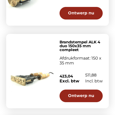
Ontwerp nu
Brandstempel ALK 4
duo 150x35 mm
compleet
Afdrukformaat: 150 x
35 mm
511,88
423,04
Excl. btw
Incl. btw
Ontwerp nu