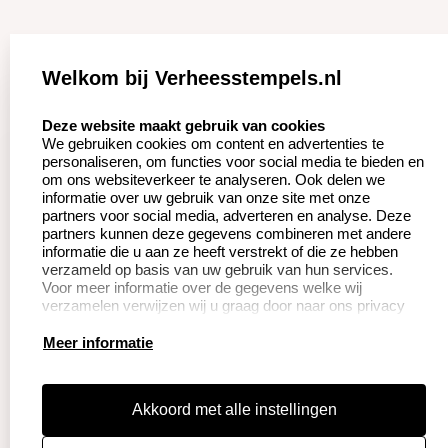
Zakelijk:
Klantenservice:
Welkom bij Verheesstempels.nl
Aanvraag op maat
Contact opnemen
select language
Deze website maakt gebruik van cookies
We gebruiken cookies om content en advertenties te
Betaling &
Veel gestelde vragen
personaliseren, om functies voor social media te bieden en
Verzending
om ons websiteverkeer te analyseren. Ook delen we
Herroepingsrecht
informatie over uw gebruik van onze site met onze
Wederverkoper
partners voor social media, adverteren en analyse. Deze
Retourneren
worden
partners kunnen deze gegevens combineren met andere
informatie die u aan ze heeft verstrekt of die ze hebben
verzameld op basis van uw gebruik van hun services.
Voor meer informatie over de gegevens welke wij
Productinformatie:
verzamelen verwijzen wij u graag door naar ons privacy
statement.
Instructie voor
Meer informatie
stempels
Aanleverspecificaties
Akkoord met alle instellingen
Safety Sheets