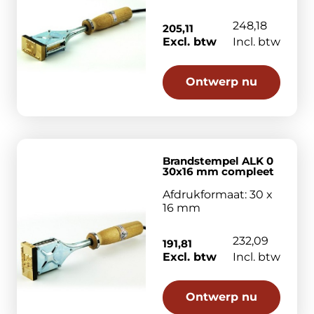
248,18
205,11
Excl. btw
Incl. btw
Ontwerp nu
Brandstempel ALK 0
30x16 mm compleet
Afdrukformaat: 30 x
16 mm
232,09
191,81
Excl. btw
Incl. btw
Ontwerp nu