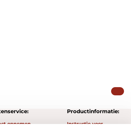
tenservice:
Productinformatie:
act opnemen
Instructie voor
stempels