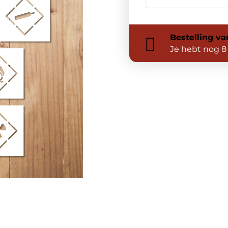
Bestelling
va
Je hebt nog
8