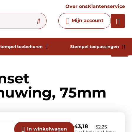
vraag
Over ons
Klantenservice
Chatbot
Mijn account
Chat 24/7 met onze chatbot
voor hulp
Contact
Stempel toebehoren
Stempel toepassingen
nset
huwing, 75mm
43,18
52,25
In winkelwagen