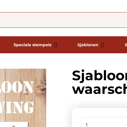
Speciale stempels
Sjablonen
Sjabloo
waarsc