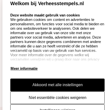
Zakelijk:
Klantenservice:
Welkom bij Verheesstempels.nl
Aanvraag op maat
Contact opnemen
select language
Deze website maakt gebruik van cookies
We gebruiken cookies om content en advertenties te
Betaling &
Veel gestelde vragen
personaliseren, om functies voor social media te bieden en
Verzending
om ons websiteverkeer te analyseren. Ook delen we
Herroepingsrecht
informatie over uw gebruik van onze site met onze
Wederverkoper
partners voor social media, adverteren en analyse. Deze
Retourneren
worden
partners kunnen deze gegevens combineren met andere
informatie die u aan ze heeft verstrekt of die ze hebben
verzameld op basis van uw gebruik van hun services.
Voor meer informatie over de gegevens welke wij
Productinformatie:
verzamelen verwijzen wij u graag door naar ons privacy
statement.
Instructie voor
Meer informatie
stempels
Aanleverspecificaties
Akkoord met alle instellingen
Safety Sheets
Niet essentiële cookies weigeren
Sitemap
algemene voorwaarden
disclaimer