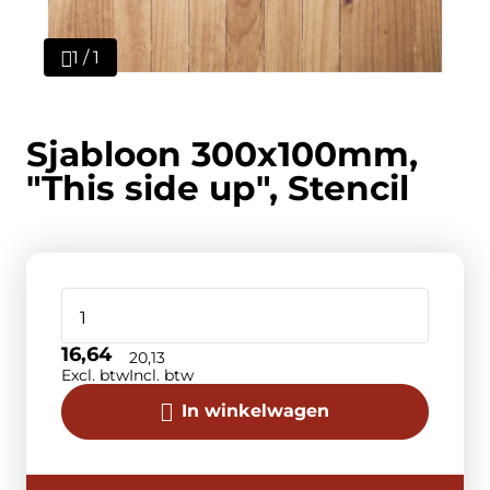
1 / 1
Sjabloon 300x100mm,
"This side up", Stencil
16,64
20,13
Excl. btw
Incl. btw
In winkelwagen