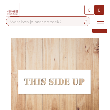
Chatbot
Chat 24/7 met onze chatbot
voor hulp
Contact