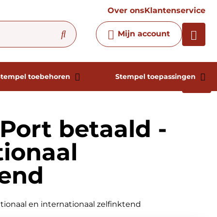
vraag
Over ons
Klantenservice
Chatbot
Mijn account
Chat 24/7 met onze chatbot
voor hulp
Contact
Stempel toebehoren
Stempel toepassingen
Port betaald -
tionaal
tend
tionaal en internationaal zelfinktend