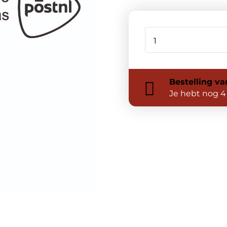
Bestelling
va
Je hebt nog
4