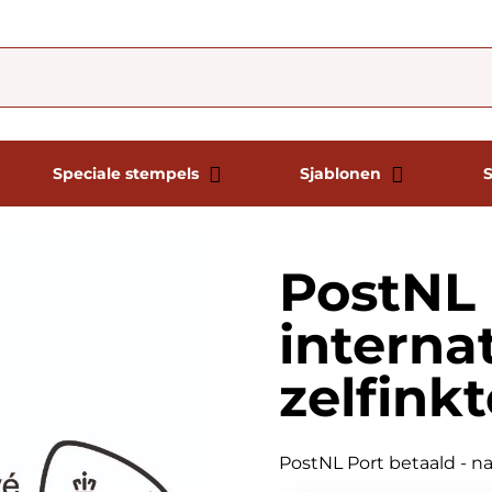
Speciale stempels
Sjablonen
PostNL 
interna
zelfink
PostNL Port betaald - na