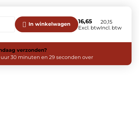
16,65
20,15
In winkelwagen
Excl. btw
Incl. btw
ndaag
verzonden?
 uur 30 minuten en 28 seconden over