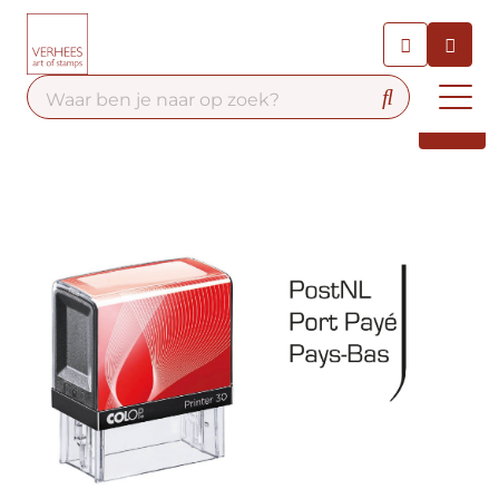
Chatbot
Chat 24/7 met onze chatbot
voor hulp
Contact