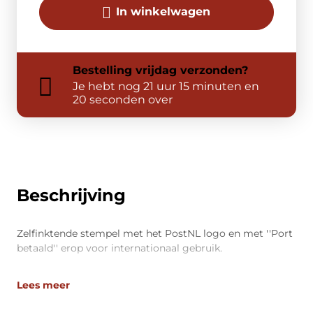
In winkelwagen
Bestelling
vrijdag
verzonden?
Je hebt nog
21 uur 15 minuten en
20 seconden over
Beschrijving
Zelfinktende stempel met het PostNL logo en met ''Port
betaald'' erop voor internationaal gebruik.
Lees meer