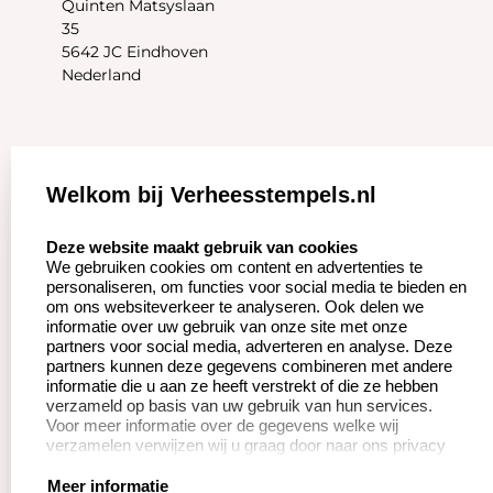
Quinten Matsyslaan
35
5642 JC Eindhoven
Nederland
Zakelijk:
Klantenservice:
Welkom bij Verheesstempels.nl
Aanvraag op maat
Contact opnemen
select language
Deze website maakt gebruik van cookies
We gebruiken cookies om content en advertenties te
Betaling &
Veel gestelde vragen
personaliseren, om functies voor social media te bieden en
Verzending
om ons websiteverkeer te analyseren. Ook delen we
Herroepingsrecht
informatie over uw gebruik van onze site met onze
Wederverkoper
partners voor social media, adverteren en analyse. Deze
Retourneren
worden
partners kunnen deze gegevens combineren met andere
informatie die u aan ze heeft verstrekt of die ze hebben
verzameld op basis van uw gebruik van hun services.
Voor meer informatie over de gegevens welke wij
Productinformatie:
verzamelen verwijzen wij u graag door naar ons privacy
statement.
Instructie voor
Meer informatie