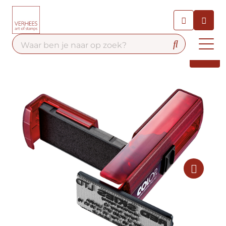
Chatbot
Chat 24/7 met onze chatbot
voor hulp
Contact