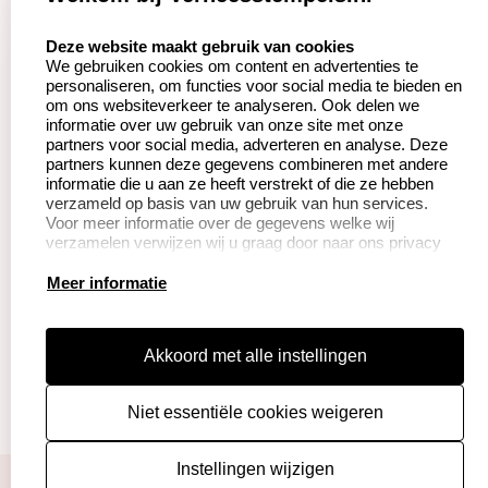
Aanvraag op maat
Contact opnemen
select language
Deze website maakt gebruik van cookies
We gebruiken cookies om content en advertenties te
Betaling &
Veel gestelde vragen
personaliseren, om functies voor social media te bieden en
Verzending
om ons websiteverkeer te analyseren. Ook delen we
Herroepingsrecht
informatie over uw gebruik van onze site met onze
Wederverkoper
partners voor social media, adverteren en analyse. Deze
Retourneren
worden
partners kunnen deze gegevens combineren met andere
informatie die u aan ze heeft verstrekt of die ze hebben
verzameld op basis van uw gebruik van hun services.
Voor meer informatie over de gegevens welke wij
Productinformatie:
verzamelen verwijzen wij u graag door naar ons privacy
statement.
Instructie voor
Meer informatie
stempels
Aanleverspecificaties
Akkoord met alle instellingen
Safety Sheets
Niet essentiële cookies weigeren
Sitemap
algemene voorwaarden
disclaimer
Instellingen wijzigen
privacy policy
Cookies resetten