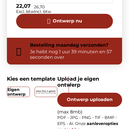
22,07
26,70
Excl. btw
Incl. btw
Ontwerp nu
Bestelling
maandag
verzonden?
Je hebt nog
1 uur 39 minuten en 57
seconden over
Kies een template
Upload je eigen
ontwerp
Eigen
ontwerp
Ontwerp uploaden
(max 8mb)
PDF - JPG - PNG - TIF - BMP -
EPS - AI. Onze
aanleveropties