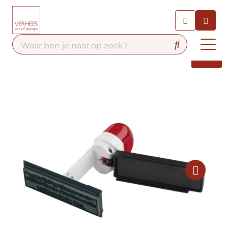
Chatbot
Chat 24/7 met onze chatbot
voor hulp
Contact