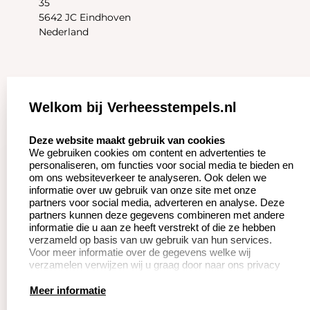
35
5642 JC Eindhoven
Nederland
Zakelijk:
Klantenservice:
Welkom bij Verheesstempels.nl
Aanvraag op maat
Contact opnemen
select language
Deze website maakt gebruik van cookies
We gebruiken cookies om content en advertenties te
Betaling &
Veel gestelde vragen
personaliseren, om functies voor social media te bieden en
Verzending
om ons websiteverkeer te analyseren. Ook delen we
Herroepingsrecht
informatie over uw gebruik van onze site met onze
Wederverkoper
partners voor social media, adverteren en analyse. Deze
Retourneren
worden
partners kunnen deze gegevens combineren met andere
informatie die u aan ze heeft verstrekt of die ze hebben
verzameld op basis van uw gebruik van hun services.
Voor meer informatie over de gegevens welke wij
Productinformatie:
verzamelen verwijzen wij u graag door naar ons privacy
statement.
Instructie voor
Meer informatie
stempels