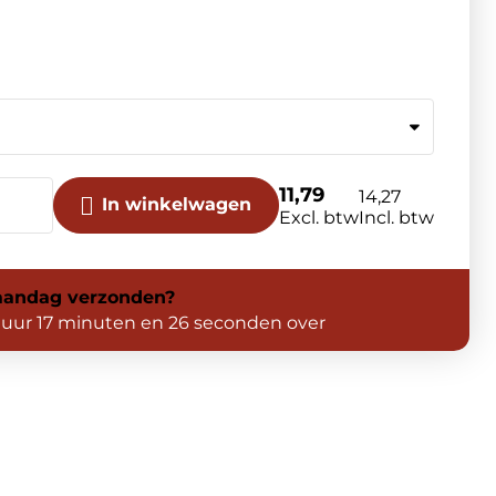
11,79
14,27
In winkelwagen
Excl. btw
Incl. btw
andag
verzonden?
 uur 17 minuten en 25 seconden over