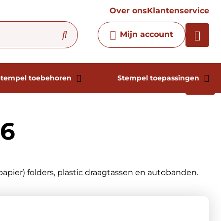
vraag
Over ons
Klantenservice
Chatbot
Mijn account
Chat 24/7 met onze chatbot
voor hulp
Contact
Stempel toebehoren
Stempel toepassingen
96
papier) folders, plastic draagtassen en autobanden.