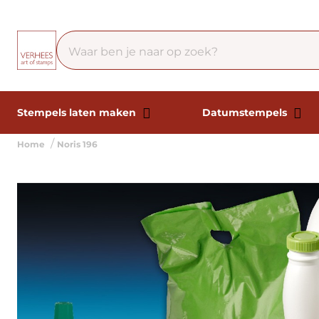
Stempels laten maken
Datumstempels
Home
Noris 196