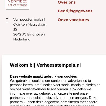
Over ons
Bedrijfsgegevens
Verheesstempels.nl
Onze vacatures
Quinten Matsyslaan
35
5642 JC Eindhoven
Nederland
Zakelijk:
Klantenservice:
Welkom bij Verheesstempels.nl
Aanvraag op maat
Contact opnemen
select language
Deze website maakt gebruik van cookies
We gebruiken cookies om content en advertenties te
Betaling &
Veel gestelde vragen
personaliseren, om functies voor social media te bieden en
Verzending
om ons websiteverkeer te analyseren. Ook delen we
Herroepingsrecht
informatie over uw gebruik van onze site met onze
Wederverkoper
partners voor social media, adverteren en analyse. Deze
Retourneren
worden
partners kunnen deze gegevens combineren met andere