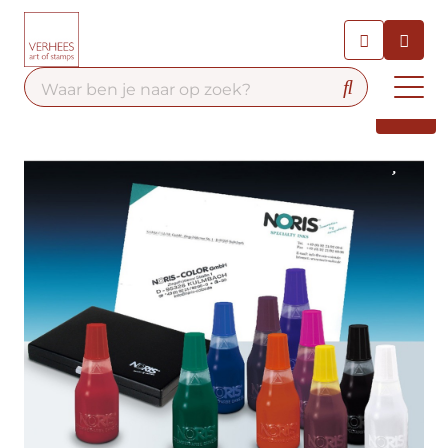
Chatbot
Chat 24/7 met onze chatbot
voor hulp
Contact