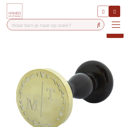
Chatbot
Chat 24/7 met onze chatbot
voor hulp
Contact