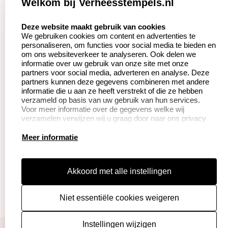
Welkom bij Verheesstempels.nl
Aanvraag op maat
Contact opnemen
select language
Deze website maakt gebruik van cookies
We gebruiken cookies om content en advertenties te
Betaling &
Veel gestelde vragen
personaliseren, om functies voor social media te bieden en
Verzending
om ons websiteverkeer te analyseren. Ook delen we
Herroepingsrecht
informatie over uw gebruik van onze site met onze
Wederverkoper
partners voor social media, adverteren en analyse. Deze
Retourneren
worden
partners kunnen deze gegevens combineren met andere
informatie die u aan ze heeft verstrekt of die ze hebben
verzameld op basis van uw gebruik van hun services.
Voor meer informatie over de gegevens welke wij
Productinformatie:
verzamelen verwijzen wij u graag door naar ons privacy
statement.
Instructie voor
Meer informatie
stempels
Aanleverspecificaties
Akkoord met alle instellingen
Safety Sheets
Niet essentiële cookies weigeren
Sitemap
algemene voorwaarden
disclaimer
Instellingen wijzigen