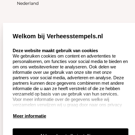
Nederland
Zakelijk:
Klantenservice:
Welkom bij Verheesstempels.nl
Aanvraag op maat
Contact opnemen
select language
Deze website maakt gebruik van cookies
We gebruiken cookies om content en advertenties te
Betaling &
Veel gestelde vragen
personaliseren, om functies voor social media te bieden en
Verzending
om ons websiteverkeer te analyseren. Ook delen we
Herroepingsrecht
informatie over uw gebruik van onze site met onze
Wederverkoper
partners voor social media, adverteren en analyse. Deze
Retourneren
worden
partners kunnen deze gegevens combineren met andere
informatie die u aan ze heeft verstrekt of die ze hebben
verzameld op basis van uw gebruik van hun services.
Voor meer informatie over de gegevens welke wij
Productinformatie:
verzamelen verwijzen wij u graag door naar ons privacy
statement.
Instructie voor
Meer informatie
stempels
Aanleverspecificaties