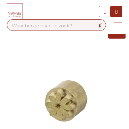
Chatbot
Chat 24/7 met onze chatbot
voor hulp
Contact