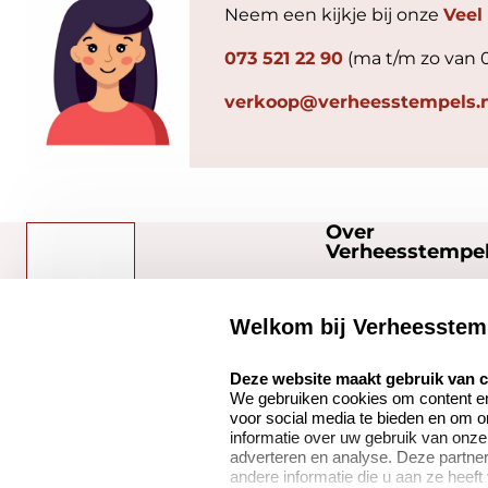
Neem een kijkje bij onze
Veel
073 521 22 90
(ma t/m zo van 
verkoop@verheesstempels.n
Over
Verheesstempel
Over ons
Welkom bij Verheesstem
Bedrijfsgegevens
select language
Verheesstempels.nl
Onze vacatures
Deze website maakt gebruik van 
We gebruiken cookies om content en 
Quinten Matsyslaan
voor social media te bieden en om 
35
informatie over uw gebruik van onze
5642 JC Eindhoven
adverteren en analyse. Deze partn
andere informatie die u aan ze heeft
Nederland