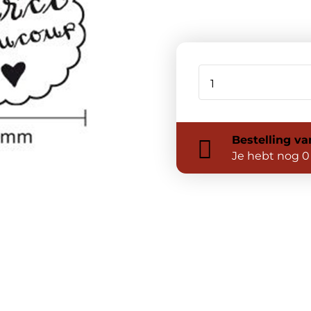
Bestelling
va
Je hebt nog
0