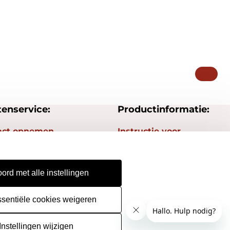
tenservice:
Productinformatie:
act opnemen
Instructie voor
stempels
gestelde vragen
Aanleverspecificaties
epingsrecht
ord met alle instellingen
Safety Sheets
urneren
Sitemap
ssentiële cookies weigeren
Instellingen wijzigen