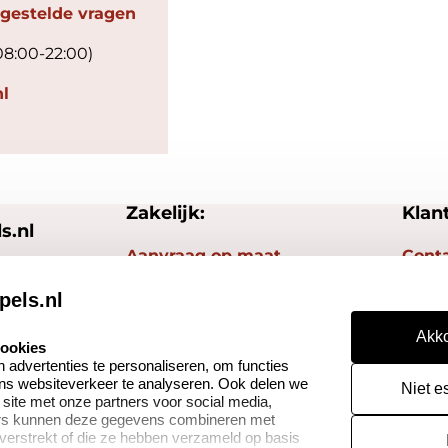
 gestelde vragen
08:00-22:00)
l
Zakelijk:
Klan
s.nl
Aanvraag op maat
Cont
Betaling & Verzending
Veel 
pels.nl
Wederverkoper
Herro
Akko
cookies
worden
advertenties te personaliseren, om functies
Reto
ons websiteverkeer te analyseren. Ook delen we
Niet e
 site met onze partners voor social media,
ers kunnen deze gegevens combineren met
 verstrekt of die ze hebben verzameld op basis