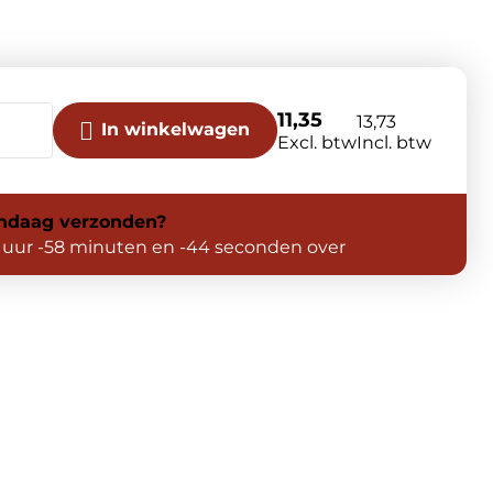
11,35
13,73
In winkelwagen
Excl. btw
Incl. btw
ndaag
verzonden?
 uur -58 minuten en -45 seconden over