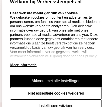
Welkom bij Verheesstempels.nl
Aanvraag op maat
Contact opnemen
select language
Deze website maakt gebruik van cookies
We gebruiken cookies om content en advertenties te
Betaling &
Veel gestelde vragen
personaliseren, om functies voor social media te bieden en
Verzending
om ons websiteverkeer te analyseren. Ook delen we
Herroepingsrecht
informatie over uw gebruik van onze site met onze
Wederverkoper
partners voor social media, adverteren en analyse. Deze
Retourneren
worden
partners kunnen deze gegevens combineren met andere
informatie die u aan ze heeft verstrekt of die ze hebben
verzameld op basis van uw gebruik van hun services.
Voor meer informatie over de gegevens welke wij
Productinformatie:
verzamelen verwijzen wij u graag door naar ons privacy
statement.
Instructie voor
Meer informatie
stempels
Aanleverspecificaties
Akkoord met alle instellingen
Safety Sheets
Niet essentiële cookies weigeren
Sitemap
algemene voorwaarden
disclaimer
Instellingen wijzigen