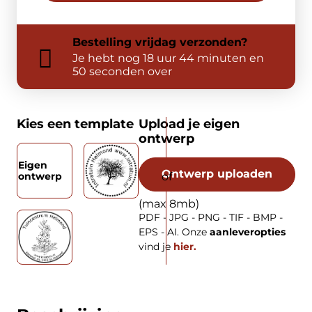
Bestelling
vrijdag
verzonden?
Je hebt nog
18 uur 44 minuten en
50 seconden over
Kies een template
Upload je eigen
ontwerp
Eigen
Ontwerp uploaden
ontwerp
(max 8mb)
PDF - JPG - PNG - TIF - BMP -
EPS - AI. Onze
aanleveropties
vind je
hier.