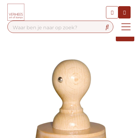
Chatbot
Chat 24/7 met onze chatbot
voor hulp
Contact