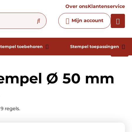
vraag
Over ons
Klantenservice
Chatbot
Mijn account
Chat 24/7 met onze chatbot
voor hulp
Contact
Stempel toebehoren
Stempel toepassingen
empel Ø 50 mm
s
9 regels.