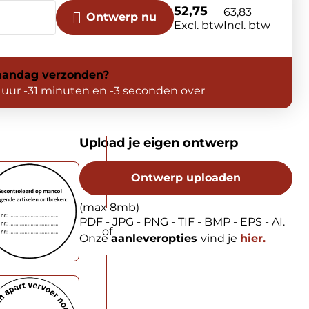
52,75
63,83
Ontwerp nu
Excl. btw
Incl. btw
andag
verzonden?
 uur -31 minuten en -4 seconden over
Upload je eigen ontwerp
Ontwerp uploaden
(max 8mb)
PDF - JPG - PNG - TIF - BMP - EPS - AI.
Onze
aanleveropties
vind je
hier.