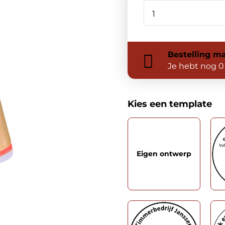
Bestelling
ma
Je hebt nog
0
Kies een template
Eigen ontwerp