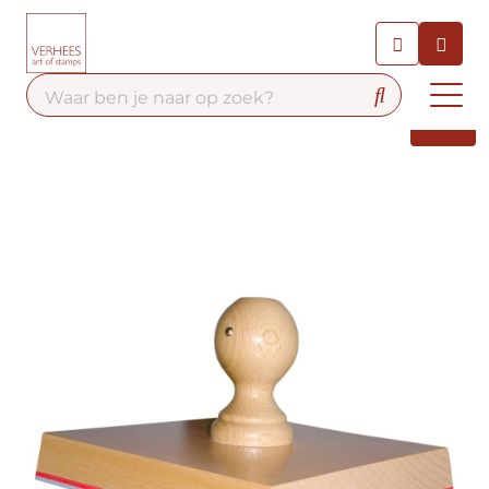
Chatbot
Chat 24/7 met onze chatbot
voor hulp
Contact