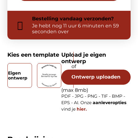
Bestelling
vandaag
verzonden?
Je hebt nog
11 uur 6 minuten en 58
seconden over
Kies een template
Upload je eigen
ontwerp
Eigen
Ontwerp uploaden
ontwerp
(max 8mb)
PDF - JPG - PNG - TIF - BMP -
EPS - AI. Onze
aanleveropties
vind je
hier.