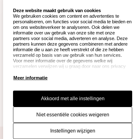
Aanvraag op maat
Contact opnemen
select language
Deze website maakt gebruik van cookies
We gebruiken cookies om content en advertenties te
Betaling &
Veel gestelde vragen
personaliseren, om functies voor social media te bieden en
Verzending
om ons websiteverkeer te analyseren. Ook delen we
Herroepingsrecht
informatie over uw gebruik van onze site met onze
Wederverkoper
partners voor social media, adverteren en analyse. Deze
Retourneren
worden
partners kunnen deze gegevens combineren met andere
informatie die u aan ze heeft verstrekt of die ze hebben
verzameld op basis van uw gebruik van hun services.
Voor meer informatie over de gegevens welke wij
Productinformatie:
verzamelen verwijzen wij u graag door naar ons privacy
statement.
Instructie voor
Meer informatie
stempels
Aanleverspecificaties
Akkoord met alle instellingen
Safety Sheets
Niet essentiële cookies weigeren
Sitemap
algemene voorwaarden
disclaimer
Instellingen wijzigen
privacy policy
Cookies resetten