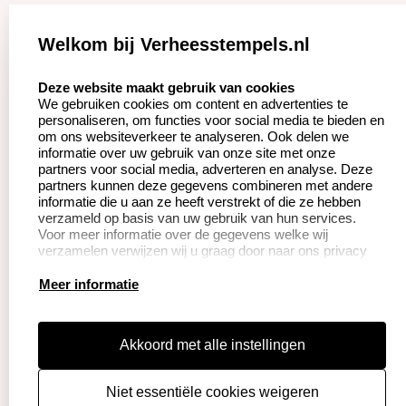
Zakelijk:
Klantenservice:
Welkom bij Verheesstempels.nl
Aanvraag op maat
Contact opnemen
select language
Deze website maakt gebruik van cookies
We gebruiken cookies om content en advertenties te
Betaling &
Veel gestelde vragen
personaliseren, om functies voor social media te bieden en
Verzending
om ons websiteverkeer te analyseren. Ook delen we
Herroepingsrecht
informatie over uw gebruik van onze site met onze
Wederverkoper
partners voor social media, adverteren en analyse. Deze
Retourneren
worden
partners kunnen deze gegevens combineren met andere
informatie die u aan ze heeft verstrekt of die ze hebben
verzameld op basis van uw gebruik van hun services.
Voor meer informatie over de gegevens welke wij
Productinformatie:
verzamelen verwijzen wij u graag door naar ons privacy
statement.
Instructie voor
Meer informatie
stempels
Aanleverspecificaties
Akkoord met alle instellingen
Safety Sheets
Niet essentiële cookies weigeren
Sitemap