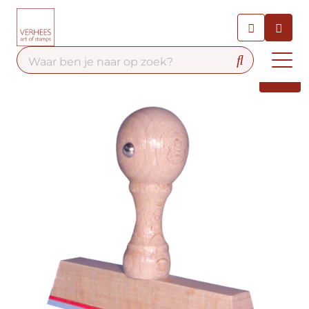
Chatbot
Chat 24/7 met onze chatbot
voor hulp
Contact