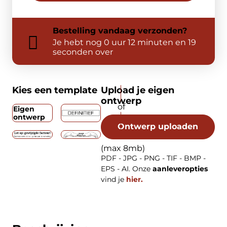
Bestelling
vandaag
verzonden?
Je hebt nog
0 uur 12 minuten en 18
seconden over
Kies een template
Upload je eigen
ontwerp
Eigen
ontwerp
Ontwerp uploaden
(max 8mb)
PDF - JPG - PNG - TIF - BMP -
EPS - AI. Onze
aanleveropties
vind je
hier.