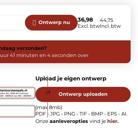
36,98
44,75
Ontwerp nu
Excl. btw
Incl. btw
ndaag
verzonden?
 uur 41 minuten en 3 seconden over
Upload je eigen ontwerp
Ontwerp uploaden
(max 8mb)
PDF - JPG - PNG - TIF - BMP - EPS - AI.
Onze
aanleveropties
vind je
hier.