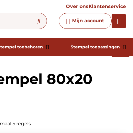
vraag
Over ons
Klantenservice
Chatbot
Mijn account
Chat 24/7 met onze chatbot
voor hulp
Contact
Stempel toebehoren
Stempel toepassingen
empel 80x20
aal 5 regels.