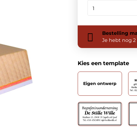
Bestelling
ma
Je hebt nog
2
Kies een template
Eigen ontwerp