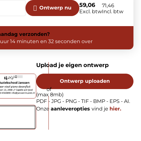
59,06
71,46
Ontwerp nu
Excl. btw
Incl. btw
andag
verzonden?
 uur 14 minuten en 31 seconden over
Upload je eigen ontwerp
Ontwerp uploaden
(max 8mb)
PDF - JPG - PNG - TIF - BMP - EPS - AI.
Onze
aanleveropties
vind je
hier.