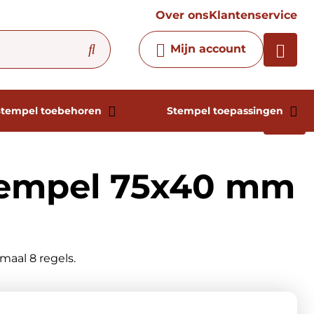
vraag
Over ons
Klantenservice
Chatbot
Mijn account
Chat 24/7 met onze chatbot
voor hulp
Contact
Stempel toebehoren
Stempel toepassingen
empel 75x40 mm
aal 8 regels.