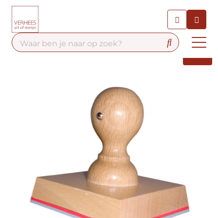
Chatbot
Chat 24/7 met onze chatbot
voor hulp
Contact