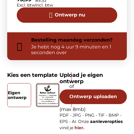
89,53
Excl. btw
Incl. btw
Ontwerp nu
Bestelling
maandag
verzonden?
Je hebt nog
4 uur 9 minuten en 1
seconden over
Kies een template
Upload je eigen
ontwerp
Eigen
Ontwerp uploaden
ontwerp
(max 8mb)
PDF - JPG - PNG - TIF - BMP -
EPS - AI. Onze
aanleveropties
vind je
hier.