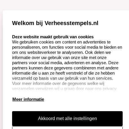
Zakelijk:
Klantenservice:
Welkom bij Verheesstempels.nl
Aanvraag op maat
Contact opnemen
select language
Deze website maakt gebruik van cookies
We gebruiken cookies om content en advertenties te
Betaling &
Veel gestelde vragen
personaliseren, om functies voor social media te bieden en
Verzending
om ons websiteverkeer te analyseren. Ook delen we
Herroepingsrecht
informatie over uw gebruik van onze site met onze
Wederverkoper
partners voor social media, adverteren en analyse. Deze
Retourneren
worden
partners kunnen deze gegevens combineren met andere
informatie die u aan ze heeft verstrekt of die ze hebben
verzameld op basis van uw gebruik van hun services.
Voor meer informatie over de gegevens welke wij
Productinformatie:
verzamelen verwijzen wij u graag door naar ons privacy
statement.
Instructie voor
Meer informatie
stempels
Aanleverspecificaties
Akkoord met alle instellingen
Safety Sheets