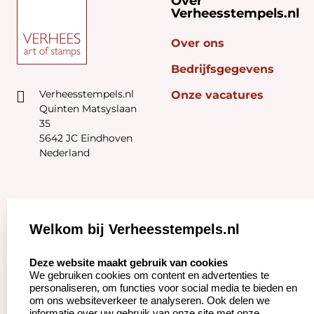
Over
Verheesstempels.nl
Over ons
Bedrijfsgegevens
Verheesstempels.nl
Onze vacatures
Quinten Matsyslaan
35
5642 JC Eindhoven
Nederland
Zakelijk:
Klantenservice:
Welkom bij Verheesstempels.nl
Aanvraag op maat
Contact opnemen
select language
Deze website maakt gebruik van cookies
We gebruiken cookies om content en advertenties te
Betaling &
Veel gestelde vragen
personaliseren, om functies voor social media te bieden en
Verzending
om ons websiteverkeer te analyseren. Ook delen we
Herroepingsrecht
informatie over uw gebruik van onze site met onze