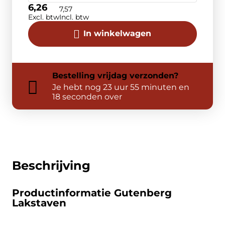
6,26
7,57
Excl. btw
Incl. btw
In winkelwagen
Bestelling
vrijdag
verzonden?
Je hebt nog
23 uur 55 minuten en
18 seconden over
Beschrijving
Productinformatie Gutenberg
Lakstaven