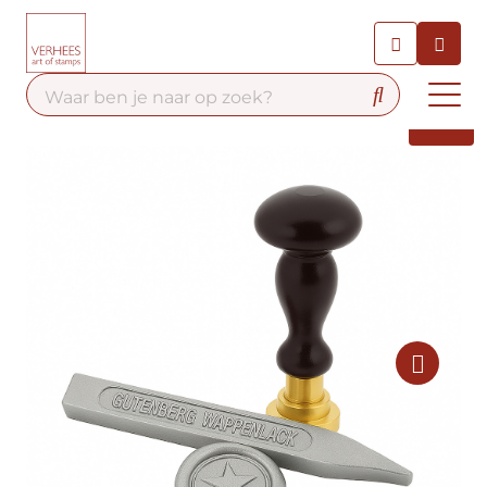
Chatbot
Chat 24/7 met onze chatbot
voor hulp
Contact